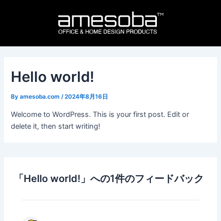
内
容
を
ス
キ
ッ
Hello world!
プ
By
amesoba.com
/
2024年8月16日
Welcome to WordPress. This is your first post. Edit or
delete it, then start writing!
「Hello world!」への1件のフィードバック