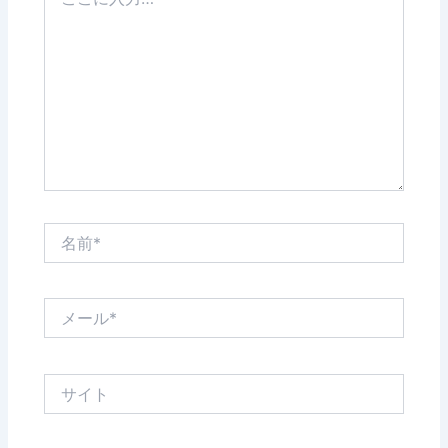
こ
に
入
力…
名
前
*
メ
ー
ル
*
サ
イ
ト