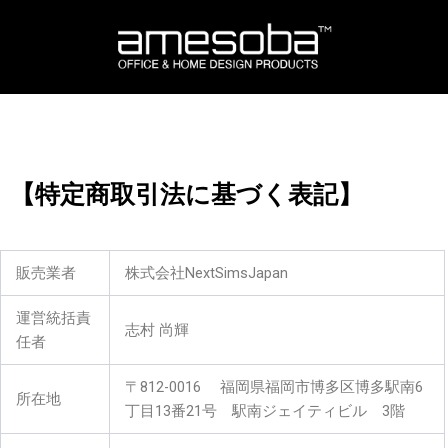
内
容
を
ス
キ
ッ
プ
【特定商取引法に基づく表記】
販売業者
株式会社NextSimsJapan
運営統括責
志村 尚輝
任者
〒812-0016 福岡県福岡市博多区博多駅南6
所在地
丁目13番21号 駅南ジェイティビル 3階