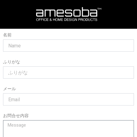
内
容
を
ス
キ
名前
ッ
プ
ふりがな
メール
お問合せ内容